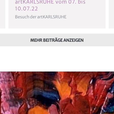
artKARLSRUHE vom 07. bis
10.07.22
Besuch der artKARLSRUHE
MEHR BEITRÄGE ANZEIGEN